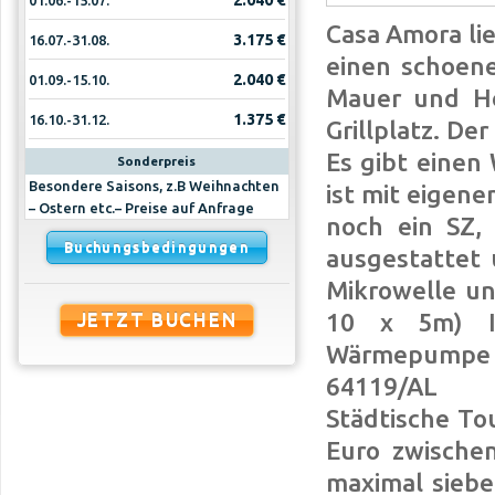
2.040 €
01.06.-15.07.
Casa Amora lie
3.175 €
16.07.-31.08.
einen schoen
2.040 €
01.09.-15.10.
Mauer und He
1.375 €
16.10.-31.12.
Grillplatz. De
Es gibt einen
Sonderpreis
Besondere Saisons, z.B Weihnachten
ist mit eigen
– Ostern etc.– Preise auf Anfrage
noch ein SZ,
Buchungsbedingungen
ausgestattet 
Mikrowelle un
10 x 5m) In
JETZT BUCHEN
Wärmepumpe 3
64119/AL
Städtische To
Euro zwische
maximal siebe