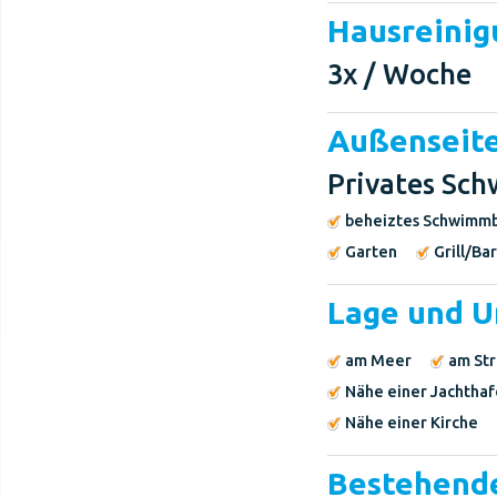
Hausreinig
3x / Woche
Außenseit
Privates Sch
beheiztes Schwimm
Garten
Grill/Ba
Lage und 
am Meer
am St
Nähe einer Jachtha
Nähe einer Kirche
Bestehende