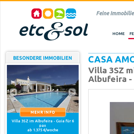
Feine Immobilie
HOME
F
CASA AMO
BESONDERE IMMOBILIEN
Villa 3SZ 
Albufeira -
MEHR INFO
Guia für 6
Appartement T2 im Albufeira -
Sesmarias für 4 pax
e
ab 840 €/woche