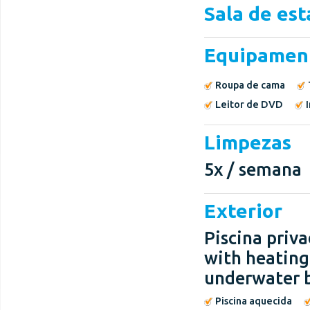
Sala de est
Equipamen
Roupa de cama
Leitor de DVD
Limpezas
5x / semana
Exterior
Piscina priva
with heating
underwater b
Piscina aquecida