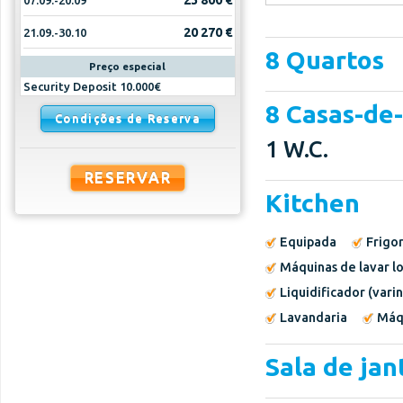
23 800 €
07.09.-20.09
20 270 €
21.09.-30.10
8 Quartos
Preço especial
Security Deposit 10.000€
8 Casas-de
Condições de Reserva
1 W.C.
RESERVAR
Kitchen
Equipada
Frigor
Máquinas de lavar lo
Liquidificador (vari
Lavandaria
Máqu
Sala de jan