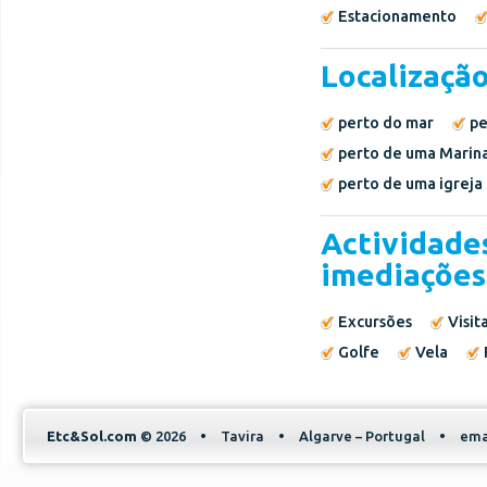
Estacionamento
Localizaçã
perto do mar
pe
perto de uma Marin
perto de uma igreja
Actividades
imediações
Excursões
Visita
Golfe
Vela
Etc&Sol.com
© 2026
•
Tavira
•
Algarve – Portugal
•
ema